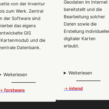
Geodaten im Internet
kette von der Inventur
bereitstellt und die
bis zum Werk. Zentral
Bearbeitung solcher
in der Software sind
Daten sowie die
hierbei das eigens
Erstellung individuelle
entwickelte GIS
digitaler Karten
(Kartenmodul) und die
erlaubt.
zentrale Datenbank.
Weiterlesen
Weiterlesen
->
intend
->
forstware