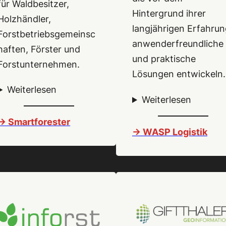
für Waldbesitzer,
Hintergrund ihrer
Holzhändler,
langjährigen Erfahru
Forstbetriebsgemeinsc
anwenderfreundliche
haften, Förster und
und praktische
Forstunternehmen.
Lösungen entwickeln
Weiterlesen
Weiterlesen
-> Smartforester
-> WASP Logistik