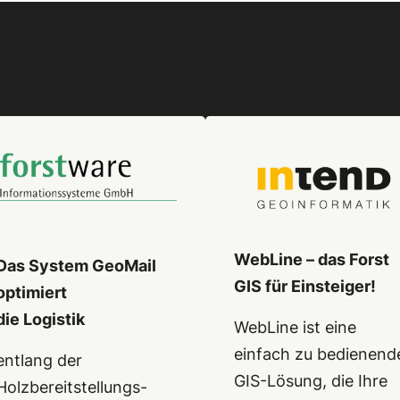
WebLine – das Forst
Das System GeoMail
GIS für Einsteiger!
optimiert
die Logistik
WebLine ist eine
einfach zu bedienend
entlang der
GIS-Lösung, die Ihre
Holzbereitstellungs-