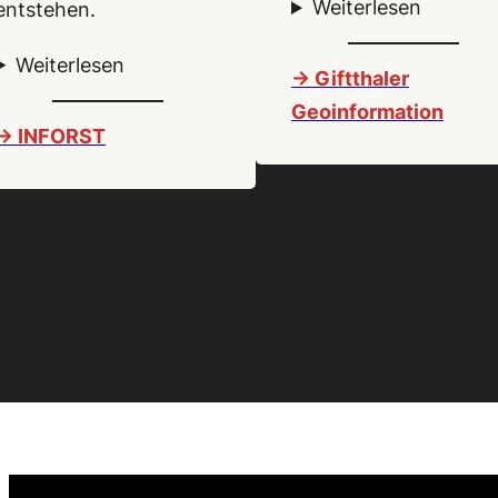
Weiterlesen
entstehen.
Weiterlesen
-> Giftthaler
Geoinformation
-> INFORST