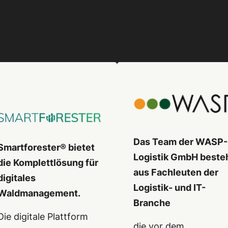
Das Team der WASP-
Smartforester® bietet
Logistik GmbH beste
die Komplettlösung für
aus Fachleuten der
digitales
Logistik- und IT-
Waldmanagement.
Branche
Die digitale Plattform
die vor dem