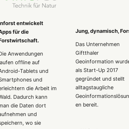
Inforst entwickelt
Jung, dynamisch, For
Apps für die
Forstwirtschaft.
Das Unternehmen
Giftthaler
Die Anwendungen
Geoinformation wurd
laufen offline auf
als Start-Up 2017
Android-Tablets und
gegründet und stellt
Smartphones und
alltagstaugliche
erleichtern die Arbeit im
Geoinformationslösu
Wald. Dadurch kann
en bereit.
man die Daten dort
aufnehmen und
speichern, wo sie