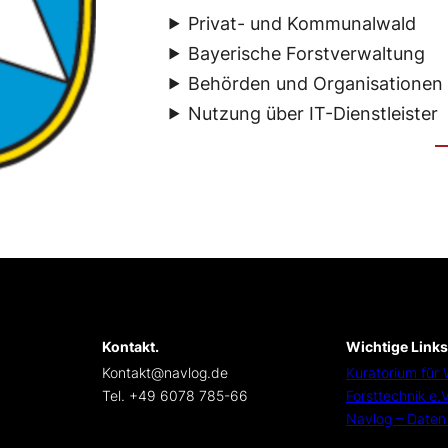
Privat- und Kommunalwald
Bayerische Forstverwaltung
Behörden und Organisationen 
Nutzung über IT-Dienstleister
Kontakt.
Wichtige Links
Kontakt@navlog.de
Kuratorium für 
Tel. +49 6078 785-66
Forsttechnik e.V
t
Navlog – Daten