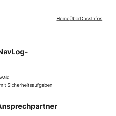
Home
Über
Docs
Infos
 NavLog-
twald
mit Sicherheitsaufgaben
Ansprechpartner